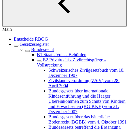
Main
Entscheide RBOG
Gesetzesregister
Bundesrecht
B1 Staat - Volk - Behörden
B2 Privatrecht - Zivilrechtspflege -
Vollstreckung
Schweizerisches Zivilgesetzbuch vom 10.
Dezember 1907
Zivilstandsverordnung (ZStV) vom 28.
April 2004
Bundesgesetz über internationale
Kindesentführung und die Haager
Übereinkommen zum Schutz von Kindern
und Erwachsenen (BG-KKE) vom 21.
Dezember 2007
Bundesgesetz über das bäuerliche
Bodenrecht (BGBB) vom 4. Oktober 1991
Bundesgesetz betreffend die Ergänzung