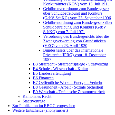
Konkursämter (KOV) vom 13. Juli 1911
Gebührenverordnung zum Bundesgesetz
über Schuldbetreibung und Konkurs
(GebV SchKG) vom 23. September 1996
Gebührenordnung zum Bundesgesetz über
Schuldbetreibung und Konkurs (GebV
SchKG) vom 7. Juli 1971
Verordnung des Bundesgerichts über die
Zwangsverwertung von Grundstücken
(VZG) vom 23. April 1920
Bundesgesetz über das Internationale
Privatrecht (IPRG) vom 18. Dezember
1987
B3 Strafrecht - Strafrechtspflege - Strafvollzug
B4 Schule - Wissenschaft - Kultur
B5 Landesverteidigung
B6 Finanzen
B7 Oeffentliche Werke - Energie - Verkehr
B8 Gesundheit - Arbeit - Soziale Sicherheit
B9 Wirtschaft - Technische Zusammenarbeit
Kantonales Recht
Staatsverträge
Zur Publikation im RBOG vorgesehen
Weitere Entscheide (anonymisiert)