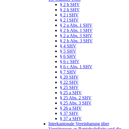
§ 2 b SHV
§ 2 h SHV
§ 2 i SHV
§ 2 l SHV
§ 2 a Abs. 1 SHV
§ 2 b Abs. 1 SHV
§ 2 a Abs. 3 SHV
§ 2 b Abs. 3 SHV
§ 4 SHV
§ 5 SHV
§ 6 SHV
§ 6 c SHV
§ 6 c Abs. 1 SHV
§ 7 SHV
§ 20 SHV
§ 22 SHV
§ 25 SHV
§ 25 a SHV
§ 25 Abs. 2 SHV
§ 25 Abs. 3 SHV
§ 26 a SHV
§ 37 SHV
§ 37 a SHV
Interkantonale Vereinbarung über
Vergütungen an Betriebsdefizite und die