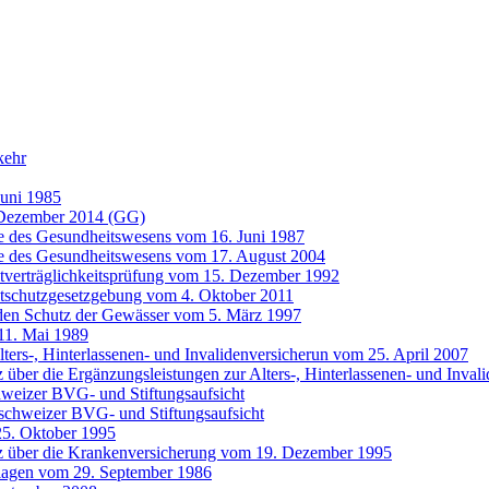
kehr
Juni 1985
 Dezember 2014 (GG)
e des Gesundheitswesens vom 16. Juni 1987
fe des Gesundheitswesens vom 17. August 2004
tverträglichkeitsprüfung vom 15. Dezember 1992
tschutzgesetzgebung vom 4. Oktober 2011
den Schutz der Gewässer vom 5. März 1997
 11. Mai 1989
ters-, Hinterlassenen- und Invalidenversicherun vom 25. April 2007
 über die Ergänzungsleistungen zur Alters-, Hinterlassenen- und Inv
hweizer BVG- und Stiftungsaufsicht
schweizer BVG- und Stiftungsaufsicht
25. Oktober 1995
z über die Krankenversicherung vom 19. Dezember 1995
ulagen vom 29. September 1986