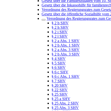
Gesetz über die Familienzulagen vom 10. 
Gesetz über die Inkassohilfe für familienr
Verordnung des Regierungsrates zum Gesetz 
Gesetz über die öffentliche Sozialhilfe vom
Verordnung des Regierungsrates zum Gese
§ 2 b SHV
§ 2 h SHV
§ 2 i SHV
§ 2 l SHV
§ 2 a Abs. 1 SHV
§ 2 b Abs. 1 SHV
§ 2 a Abs. 3 SHV
§ 2 b Abs. 3 SHV
§ 4 SHV
§ 5 SHV
§ 6 SHV
§ 6 c SHV
§ 6 c Abs. 1 SHV
§ 7 SHV
§ 20 SHV
§ 22 SHV
§ 25 SHV
§ 25 a SHV
§ 25 Abs. 2 SHV
§ 25 Abs. 3 SHV