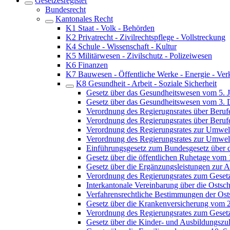
Gesetzesregister
Bundesrecht
Kantonales Recht
K1 Staat - Volk - Behörden
K2 Privatrecht - Zivilrechtspflege - Vollstreckung
K4 Schule - Wissenschaft - Kultur
K5 Militärwesen - Zivilschutz - Polizeiwesen
K6 Finanzen
K7 Bauwesen - Öffentliche Werke - Energie - Ver
K8 Gesundheit - Arbeit - Soziale Sicherheit
Gesetz über das Gesundheitswesen vom 5. 
Gesetz über das Gesundheitswesen vom 3.
Verordnung des Regierugnsrates über Beruf
Verordnung des Regierungsrates über Beru
Verordnung des Regierungsrates zur Umwel
Verordnung des Regierungsrates zur Umwel
Einführungsgesetz zum Bundesgesetz über 
Gesetz über die öffentlichen Ruhetage vom
Gesetz über die Ergänzungsleistungen zur Al
Verordnung des Regierungsrates zum Gesetz
Interkantonale Vereinbarung über die Ostsc
Verfahrensrechtliche Bestimmungen der Ost
Gesetz über die Krankenversicherung vom 
Verordnung des Regierungsrates zum Geset
Gesetz über die Kinder- und Ausbildungsz