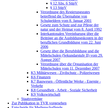
§ 12 Abs. 6 StipV
§ 13 StipV
Verordnung des Regierungsrates
betreffend die Übernahme von
Schulgeldern vom 8. Januar 2001
Gesetz zum Schutz und zur Pflege der
natur und der Heimat vom 8. April 1992
Interkantonalen Vereinbarung über die
Beiträge an die Ausbildungskosten in der
beruflichen Grundbildung vom 22. Juni
2006
Gesetz über die Berufsbildung und die
Mittelschulen (Sekundarstufe II) vom 29.
August 2007
Verordnung über die Organisation der
Mittelschulen vom 11. Dezember 2007
K5 Militärwesen - Zivilschutz - Polizeiwesen
K6 Finanzen
K7 Bauwesen - Öffentliche Werke - Energie -
Verkehr
K8 Gesundheit - Arbeit - Soziale Sicherheit
K9 Volkswirtschaft
Staatsverträge
Zur Publikation in TVR vorgesehen
Entscheide für Medienschaffende