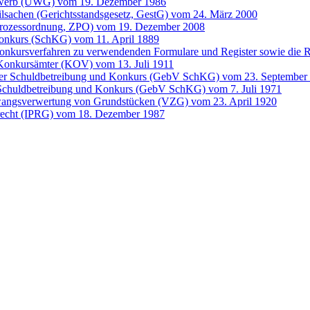
bewerb (UWG) vom 19. Dezember 1986
ilsachen (Gerichtsstandsgesetz, GestG) vom 24. März 2000
lprozessordnung, ZPO) vom 19. Dezember 2008
onkurs (SchKG) vom 11. April 1889
Konkursverfahren zu verwendenden Formulare und Register sowie die
 Konkursämter (KOV) vom 13. Juli 1911
er Schuldbetreibung und Konkurs (GebV SchKG) vom 23. September
chuldbetreibung und Konkurs (GebV SchKG) vom 7. Juli 1971
Zwangsverwertung von Grundstücken (VZG) vom 23. April 1920
atrecht (IPRG) vom 18. Dezember 1987