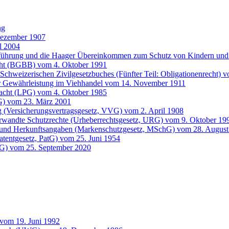
ng
Dezember 1907
l 2004
entführung und die Haager Übereinkommen zum Schutz von Kindern 
cht (BGBB) vom 4. Oktober 1991
Schweizerischen Zivilgesetzbuches (Fünfter Teil: Obligationenrecht) 
der Gewährleistung im Viehhandel vom 14. November 1911
 Pacht (LPG) vom 4. Oktober 1985
G) vom 23. März 2001
g (Versicherungsvertragsgesetz, VVG) vom 2. April 1908
erwandte Schutzrechte (Urheberrechtsgesetz, URG) vom 9. Oktober 19
 und Herkunftsangaben (Markenschutzgesetz, MSchG) vom 28. August
atentgesetz, PatG) vom 25. Juni 1954
SG) vom 25. September 2020
vom 19. Juni 1992