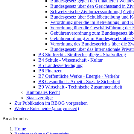
Bundesgesetz gegen den unlauteren Wett
Bundesgesetz über den Gerichtsstand in Ziv
Schweizerische Zivilprozessordnung (Zivi
Bundesgesetz über Schuldbetreibung und K
Verordnung über die im Betreibungs- und 
Verordnung über die Geschäftsführung der
Gebührenverordnung zum Bundesgesetz üb
Gebührenordnung zum Bundesgesetz über S
Verordnung des Bundesgerichts über die 
Bundesgesetz über das Internationale Priv
B3 Strafrecht - Strafrechtspflege - Strafvollzug
B4 Schule - Wissenschaft - Kultur
B5 Landesverteidigung
B6 Finanzen
B7 Oeffentliche Werke - Energie - Verkehr
B8 Gesundheit - Arbeit - Soziale Sicherheit
B9 Wirtschaft - Technische Zusammenarbeit
Kantonales Recht
Staatsverträge
Zur Publikation im RBOG vorgesehen
Weitere Entscheide (anonymisiert)
Breadcrumbs
Home