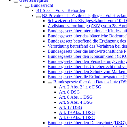
Gesetzesregister
Bundesrecht
B1 Staat - Volk - Behörden
B2 Privatrecht - Zivilrechtspflege - Vollstrecku
Schweizerisches Zivilgesetzbuch vom 10. 
Zivilstandsverordnung (ZStV) vom 28. Apri
Bundesgesetz über internationale Kindes
Bundesgesetz über das bäuerliche Bodenre
Bundesgesetz betreffend die Ergänzung des 
Verordnung betreffend das Verfahren bei 
Bundesgesetz über die landwirtschaftliche
Bundesgesetz über den Konsumkredit (KK
Bundesgesetz über den Versicherungsvertra
Bundesgesetz über das Urheberrecht und v
Bundesgesetz über den Schutz von Marken
Bundesgesetz über die Erfindungspatente (P
Bundesgesetz über den Datenschutz (D
Art. 2 Abs. 2 lit. c DSG
Art. 8 DSG
Art. 8 Abs. 1 DSG
Art. 9 Abs. 4 DSG
Art. 17 DSG
Art. 19 Abs. 1 DSG
Art. 60 Abs. 1 DSG
Bundesgesetz über den Datenschutz (DSG) 