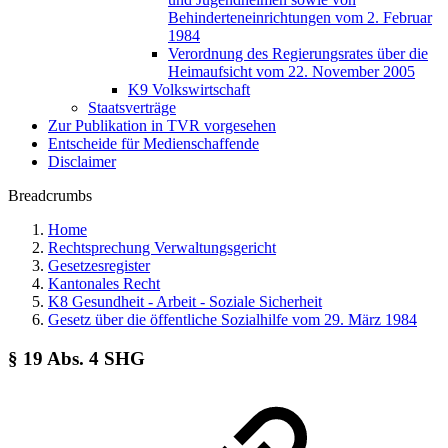
Behinderteneinrichtungen vom 2. Februar
1984
Verordnung des Regierungsrates über die
Heimaufsicht vom 22. November 2005
K9 Volkswirtschaft
Staatsverträge
Zur Publikation in TVR vorgesehen
Entscheide für Medienschaffende
Disclaimer
Breadcrumbs
Home
Rechtsprechung Verwaltungsgericht
Gesetzesregister
Kantonales Recht
K8 Gesundheit - Arbeit - Soziale Sicherheit
Gesetz über die öffentliche Sozialhilfe vom 29. März 1984
§ 19 Abs. 4 SHG