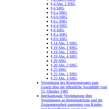
§ 4 Abs. 2 SHG
§ 6 SHG
§ 6 a SHG
§ 6 b SHG
§ 6 c SHG
§ 6 d SHG
§ 8 SHG
§ 8 a SHG
§ 8 b SHG
§ 14 Abs. 1 SHG
§ 19 Abs. 1 SHG
§ 19 Abs. 2 SHG
§ 19 Abs. 4 SHG
§ 20 SHG
§ 20 Abs. 2 SHG
§ 25 SHG
§ 25 Abs. 1 SHG
§ 25 Abs. 3 SHG
Verordnung des Regierungsrates zum
Gesetz über die öffentliche Sozialhilfe vom
15. Oktober 1985
Interkantonale Vereinbarung über
Vergütungen an Betriebsdefizite und die
Zusammenarbeit zugunsten von Kinder-
und Jugendheimen sowie von