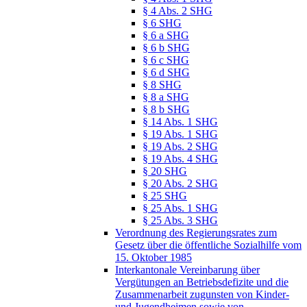
§ 4 Abs. 2 SHG
§ 6 SHG
§ 6 a SHG
§ 6 b SHG
§ 6 c SHG
§ 6 d SHG
§ 8 SHG
§ 8 a SHG
§ 8 b SHG
§ 14 Abs. 1 SHG
§ 19 Abs. 1 SHG
§ 19 Abs. 2 SHG
§ 19 Abs. 4 SHG
§ 20 SHG
§ 20 Abs. 2 SHG
§ 25 SHG
§ 25 Abs. 1 SHG
§ 25 Abs. 3 SHG
Verordnung des Regierungsrates zum
Gesetz über die öffentliche Sozialhilfe vom
15. Oktober 1985
Interkantonale Vereinbarung über
Vergütungen an Betriebsdefizite und die
Zusammenarbeit zugunsten von Kinder-
und Jugendheimen sowie von