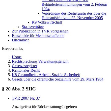
Behinderteneinrichtungen vom 2. Februar
1984
Verordnung des Regierungsrates über die
Heimaufsicht vom 22. November 2005
K9 Volkswirtschaft
Staatsverträge
Zur Publikation in TVR vorgesehen
Entscheide für Medienschaffende
Disclaimer
Breadcrumbs
Home
Rechtsprechung Verwaltungsgericht
Gesetzesregister
Kantonales Recht
K8 Gesundheit - Arbeit - Soziale Sicherheit
Gesetz über die öffentliche Sozialhilfe vom 29. März 1984
§ 20 Abs. 2 SHG
TVR 2007 Nr. 37
Anzeigefrist für Rückerstattungsbegehren