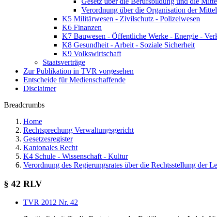
Gesetz über die Berufsbildung und die Mitt
Verordnung über die Organisation der Mitt
K5 Militärwesen - Zivilschutz - Polizeiwesen
K6 Finanzen
K7 Bauwesen - Öffentliche Werke - Energie - Ver
K8 Gesundheit - Arbeit - Soziale Sicherheit
K9 Volkswirtschaft
Staatsverträge
Zur Publikation in TVR vorgesehen
Entscheide für Medienschaffende
Disclaimer
Breadcrumbs
Home
Rechtsprechung Verwaltungsgericht
Gesetzesregister
Kantonales Recht
K4 Schule - Wissenschaft - Kultur
Verordnung des Regierungsrates über die Rechtsstellung der L
§ 42 RLV
TVR 2012 Nr. 42