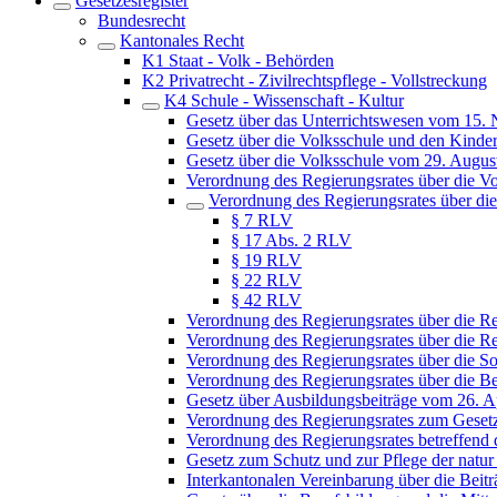
Gesetzesregister
Bundesrecht
Kantonales Recht
K1 Staat - Volk - Behörden
K2 Privatrecht - Zivilrechtspflege - Vollstreckung
K4 Schule - Wissenschaft - Kultur
Gesetz über das Unterrichtswesen vom 15.
Gesetz über die Volksschule und den Kinde
Gesetz über die Volksschule vom 29. Augus
Verordnung des Regierungsrates über die 
Verordnung des Regierungsrates über die
§ 7 RLV
§ 17 Abs. 2 RLV
§ 19 RLV
§ 22 RLV
§ 42 RLV
Verordnung des Regierungsrates über die R
Verordnung des Regierungsrates über die Re
Verordnung des Regierungsrates über die S
Verordnung des Regierungsrates über die B
Gesetz über Ausbildungsbeiträge vom 26. A
Verordnung des Regierungsrates zum Geset
Verordnung des Regierungsrates betreffend
Gesetz zum Schutz und zur Pflege der natur
Interkantonalen Vereinbarung über die Beit