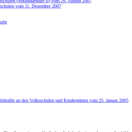
elschulen (Sekundarstufe II) vom 29. August 2007
elschulen vom 11. Dezember 2007
kehr
ehrkräfte an den Volksschulen und Kindergärten vom 25. Januar 2005