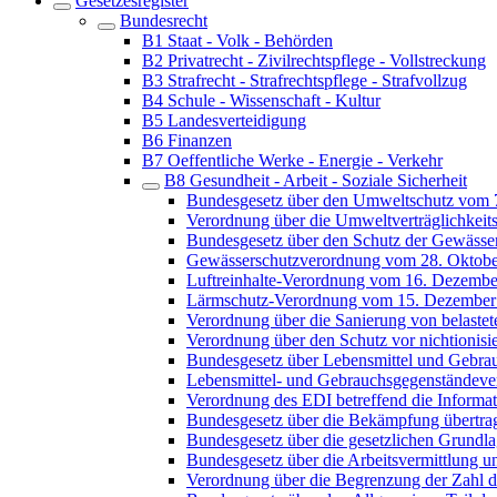
Gesetzesregister
Bundesrecht
B1 Staat - Volk - Behörden
B2 Privatrecht - Zivilrechtspflege - Vollstreckung
B3 Strafrecht - Strafrechtspflege - Strafvollzug
B4 Schule - Wissenschaft - Kultur
B5 Landesverteidigung
B6 Finanzen
B7 Oeffentliche Werke - Energie - Verkehr
B8 Gesundheit - Arbeit - Soziale Sicherheit
Bundesgesetz über den Umweltschutz vom 
Verordnung über die Umweltverträglichkei
Bundesgesetz über den Schutz der Gewässe
Gewässerschutzverordnung vom 28. Oktobe
Luftreinhalte-Verordnung vom 16. Dezembe
Lärmschutz-Verordnung vom 15. Dezember
Verordnung über die Sanierung von belaste
Verordnung über den Schutz vor nichtionis
Bundesgesetz über Lebensmittel und Gebra
Lebensmittel- und Gebrauchsgegenständev
Verordnung des EDI betreffend die Informat
Bundesgesetz über die Bekämpfung übertra
Bundesgesetz über die gesetzlichen Grundl
Bundesgesetz über die Arbeitsvermittlung u
Verordnung über die Begrenzung der Zahl 