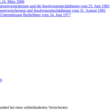
m 24. März 2006
tslosenversicherung und die Insolvenzentschädigung vom 25. Juni 1982
slosenversicherung und Insolvenzentschädigung vom 31. August 1982
e Unterstützung Bedürftiger vom 24. Juni 1977
59
ttel bei einer sehbehinderten Versicherten