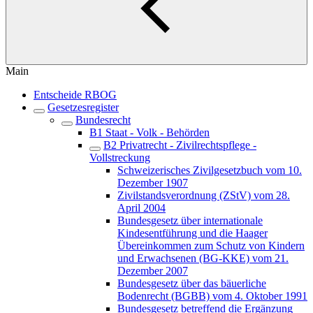
Main
Entscheide RBOG
Gesetzesregister
Bundesrecht
B1 Staat - Volk - Behörden
B2 Privatrecht - Zivilrechtspflege -
Vollstreckung
Schweizerisches Zivilgesetzbuch vom 10.
Dezember 1907
Zivilstandsverordnung (ZStV) vom 28.
April 2004
Bundesgesetz über internationale
Kindesentführung und die Haager
Übereinkommen zum Schutz von Kindern
und Erwachsenen (BG-KKE) vom 21.
Dezember 2007
Bundesgesetz über das bäuerliche
Bodenrecht (BGBB) vom 4. Oktober 1991
Bundesgesetz betreffend die Ergänzung