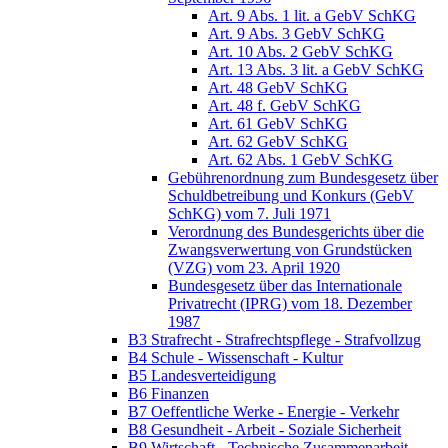
Art. 9 Abs. 1 lit. a GebV SchKG
Art. 9 Abs. 3 GebV SchKG
Art. 10 Abs. 2 GebV SchKG
Art. 13 Abs. 3 lit. a GebV SchKG
Art. 48 GebV SchKG
Art. 48 f. GebV SchKG
Art. 61 GebV SchKG
Art. 62 GebV SchKG
Art. 62 Abs. 1 GebV SchKG
Gebührenordnung zum Bundesgesetz über
Schuldbetreibung und Konkurs (GebV
SchKG) vom 7. Juli 1971
Verordnung des Bundesgerichts über die
Zwangsverwertung von Grundstücken
(VZG) vom 23. April 1920
Bundesgesetz über das Internationale
Privatrecht (IPRG) vom 18. Dezember
1987
B3 Strafrecht - Strafrechtspflege - Strafvollzug
B4 Schule - Wissenschaft - Kultur
B5 Landesverteidigung
B6 Finanzen
B7 Oeffentliche Werke - Energie - Verkehr
B8 Gesundheit - Arbeit - Soziale Sicherheit
B9 Wirtschaft - Technische Zusammenarbeit