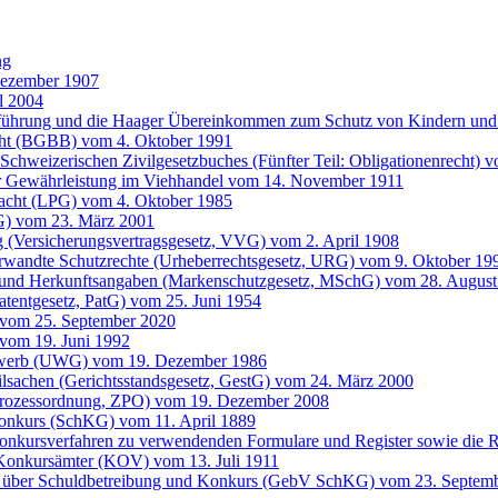
ng
Dezember 1907
l 2004
entführung und die Haager Übereinkommen zum Schutz von Kindern 
cht (BGBB) vom 4. Oktober 1991
Schweizerischen Zivilgesetzbuches (Fünfter Teil: Obligationenrecht) 
der Gewährleistung im Viehhandel vom 14. November 1911
 Pacht (LPG) vom 4. Oktober 1985
G) vom 23. März 2001
g (Versicherungsvertragsgesetz, VVG) vom 2. April 1908
erwandte Schutzrechte (Urheberrechtsgesetz, URG) vom 9. Oktober 19
 und Herkunftsangaben (Markenschutzgesetz, MSchG) vom 28. August
atentgesetz, PatG) vom 25. Juni 1954
 vom 25. September 2020
vom 19. Juni 1992
bewerb (UWG) vom 19. Dezember 1986
ilsachen (Gerichtsstandsgesetz, GestG) vom 24. März 2000
lprozessordnung, ZPO) vom 19. Dezember 2008
onkurs (SchKG) vom 11. April 1889
Konkursverfahren zu verwendenden Formulare und Register sowie die
 Konkursämter (KOV) vom 13. Juli 1911
 über Schuldbetreibung und Konkurs (GebV SchKG) vom 23. Septem