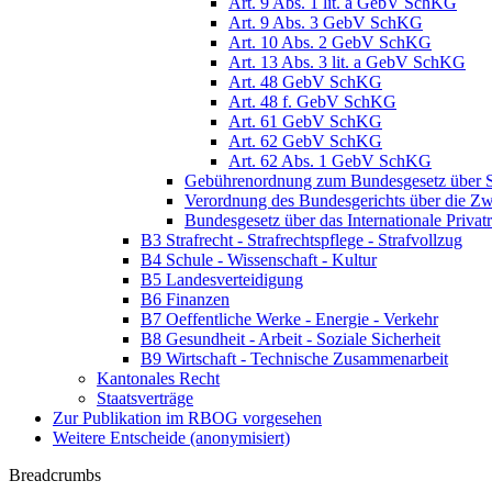
Art. 9 Abs. 1 lit. a GebV SchKG
Art. 9 Abs. 3 GebV SchKG
Art. 10 Abs. 2 GebV SchKG
Art. 13 Abs. 3 lit. a GebV SchKG
Art. 48 GebV SchKG
Art. 48 f. GebV SchKG
Art. 61 GebV SchKG
Art. 62 GebV SchKG
Art. 62 Abs. 1 GebV SchKG
Gebührenordnung zum Bundesgesetz über S
Verordnung des Bundesgerichts über die 
Bundesgesetz über das Internationale Priv
B3 Strafrecht - Strafrechtspflege - Strafvollzug
B4 Schule - Wissenschaft - Kultur
B5 Landesverteidigung
B6 Finanzen
B7 Oeffentliche Werke - Energie - Verkehr
B8 Gesundheit - Arbeit - Soziale Sicherheit
B9 Wirtschaft - Technische Zusammenarbeit
Kantonales Recht
Staatsverträge
Zur Publikation im RBOG vorgesehen
Weitere Entscheide (anonymisiert)
Breadcrumbs