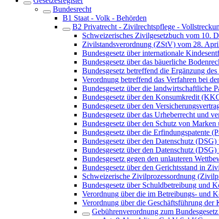
Gesetzesregister
Bundesrecht
B1 Staat - Volk - Behörden
B2 Privatrecht - Zivilrechtspflege - Vollstrecku
Schweizerisches Zivilgesetzbuch vom 10. 
Zivilstandsverordnung (ZStV) vom 28. Apri
Bundesgesetz über internationale Kindes
Bundesgesetz über das bäuerliche Bodenre
Bundesgesetz betreffend die Ergänzung des 
Verordnung betreffend das Verfahren bei 
Bundesgesetz über die landwirtschaftliche
Bundesgesetz über den Konsumkredit (KK
Bundesgesetz über den Versicherungsvertra
Bundesgesetz über das Urheberrecht und v
Bundesgesetz über den Schutz von Marken
Bundesgesetz über die Erfindungspatente (P
Bundesgesetz über den Datenschutz (DSG)
Bundesgesetz über den Datenschutz (DSG) 
Bundesgesetz gegen den unlauteren Wett
Bundesgesetz über den Gerichtsstand in Ziv
Schweizerische Zivilprozessordnung (Zivi
Bundesgesetz über Schuldbetreibung und K
Verordnung über die im Betreibungs- und 
Verordnung über die Geschäftsführung der
Gebührenverordnung zum Bundesgesetz