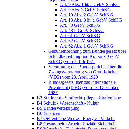
Art. 9 Abs. 1 lit. a GebV SchKG
Art. 9 Abs. 3 GebV SchKG
Art. 10 Abs. 2 GebV SchKG
Art. 13 Abs. 3 lit. a GebV SchKG
Art. 48 GebV SchKG
Art. 48 f. GebV SchKG
Art. 61 GebV SchKG
Art. 62 GebV SchKG
Art. 62 Abs. 1 GebV SchKG
Gebührenordnung zum Bundesgesetz über
Schuldbetreibung und Konkurs (GebV
SchKG) vom 7. Juli 1971
Verordnung des Bundesgerichts über die
Zwangsverwertung von Grundstücken
(VZG) vom 23. April 1920
Bundesgesetz über das Internationale
Privatrecht (IPRG) vom 18. Dezember
1987
B3 Strafrecht - Strafrechtspflege - Strafvollzug
B4 Schule - Wissenschaft - Kultur
B5 Landesverteidigung
B6 Finanzen
B7 Oeffentliche Werke - Energie - Verkehr
B8 Gesundheit - Arbeit - Soziale Sicherheit
B9 Wirtschaft - Technische Zusammenarbeit