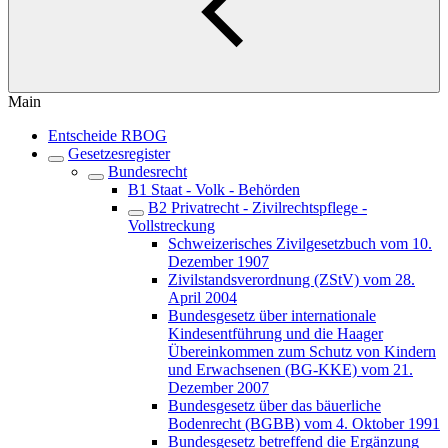
Main
Entscheide RBOG
Gesetzesregister
Bundesrecht
B1 Staat - Volk - Behörden
B2 Privatrecht - Zivilrechtspflege -
Vollstreckung
Schweizerisches Zivilgesetzbuch vom 10.
Dezember 1907
Zivilstandsverordnung (ZStV) vom 28.
April 2004
Bundesgesetz über internationale
Kindesentführung und die Haager
Übereinkommen zum Schutz von Kindern
und Erwachsenen (BG-KKE) vom 21.
Dezember 2007
Bundesgesetz über das bäuerliche
Bodenrecht (BGBB) vom 4. Oktober 1991
Bundesgesetz betreffend die Ergänzung