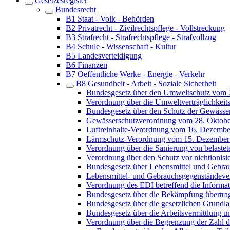
Gesetzesregister
Bundesrecht
B1 Staat - Volk - Behörden
B2 Privatrecht - Zivilrechtspflege - Vollstreckung
B3 Strafrecht - Strafrechtspflege - Strafvollzug
B4 Schule - Wissenschaft - Kultur
B5 Landesverteidigung
B6 Finanzen
B7 Oeffentliche Werke - Energie - Verkehr
B8 Gesundheit - Arbeit - Soziale Sicherheit
Bundesgesetz über den Umweltschutz vom 
Verordnung über die Umweltverträglichkei
Bundesgesetz über den Schutz der Gewässe
Gewässerschutzverordnung vom 28. Oktobe
Luftreinhalte-Verordnung vom 16. Dezembe
Lärmschutz-Verordnung vom 15. Dezember
Verordnung über die Sanierung von belaste
Verordnung über den Schutz vor nichtionis
Bundesgesetz über Lebensmittel und Gebra
Lebensmittel- und Gebrauchsgegenständev
Verordnung des EDI betreffend die Informat
Bundesgesetz über die Bekämpfung übertra
Bundesgesetz über die gesetzlichen Grundl
Bundesgesetz über die Arbeitsvermittlung u
Verordnung über die Begrenzung der Zahl 