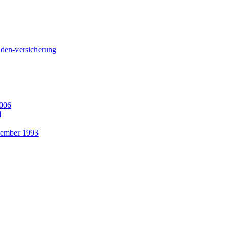
liden-versicherung
2006
1
ezember 1993