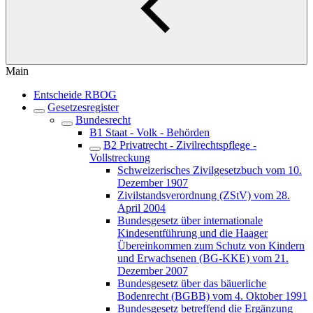
Main
Entscheide RBOG
Gesetzesregister
Bundesrecht
B1 Staat - Volk - Behörden
B2 Privatrecht - Zivilrechtspflege -
Vollstreckung
Schweizerisches Zivilgesetzbuch vom 10.
Dezember 1907
Zivilstandsverordnung (ZStV) vom 28.
April 2004
Bundesgesetz über internationale
Kindesentführung und die Haager
Übereinkommen zum Schutz von Kindern
und Erwachsenen (BG-KKE) vom 21.
Dezember 2007
Bundesgesetz über das bäuerliche
Bodenrecht (BGBB) vom 4. Oktober 1991
Bundesgesetz betreffend die Ergänzung