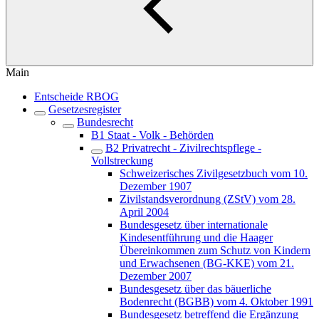
Main
Entscheide RBOG
Gesetzesregister
Bundesrecht
B1 Staat - Volk - Behörden
B2 Privatrecht - Zivilrechtspflege -
Vollstreckung
Schweizerisches Zivilgesetzbuch vom 10.
Dezember 1907
Zivilstandsverordnung (ZStV) vom 28.
April 2004
Bundesgesetz über internationale
Kindesentführung und die Haager
Übereinkommen zum Schutz von Kindern
und Erwachsenen (BG-KKE) vom 21.
Dezember 2007
Bundesgesetz über das bäuerliche
Bodenrecht (BGBB) vom 4. Oktober 1991
Bundesgesetz betreffend die Ergänzung