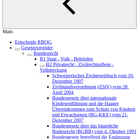
Main
Entscheide RBOG
Gesetzesregister
Bundesrecht
B1 Staat - Volk - Behörden
B2 Privatrecht - Zivilrechtspflege -
Vollstreckung
Schweizerisches Zivilgesetzbuch vom 10.
Dezember 1907
Zivilstandsverordnung (ZStV) vom 28.
April 2004
Bundesgesetz über internationale
Kindesentführung und die Haager
Übereinkommen zum Schutz von Kindern
und Erwachsenen (BG-KKE) vom 21.
Dezember 2007
Bundesgesetz über das bäuerliche
Bodenrecht (BGBB) vom 4. Oktober 1991
Bundesgesetz betreffend die Ergänzung