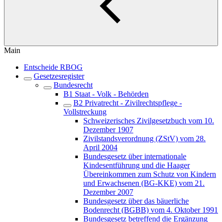
Main
Entscheide RBOG
Gesetzesregister
Bundesrecht
B1 Staat - Volk - Behörden
B2 Privatrecht - Zivilrechtspflege -
Vollstreckung
Schweizerisches Zivilgesetzbuch vom 10.
Dezember 1907
Zivilstandsverordnung (ZStV) vom 28.
April 2004
Bundesgesetz über internationale
Kindesentführung und die Haager
Übereinkommen zum Schutz von Kindern
und Erwachsenen (BG-KKE) vom 21.
Dezember 2007
Bundesgesetz über das bäuerliche
Bodenrecht (BGBB) vom 4. Oktober 1991
Bundesgesetz betreffend die Ergänzung