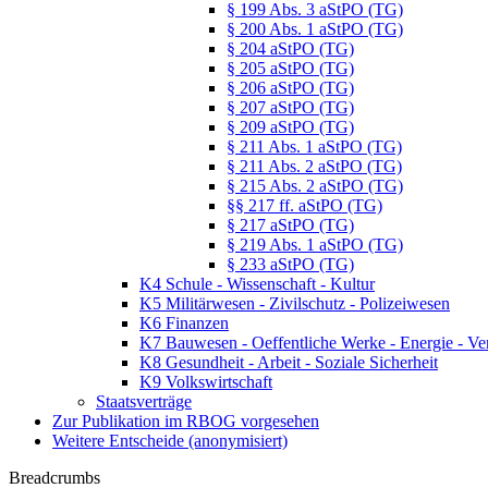
§ 199 Abs. 3 aStPO (TG)
§ 200 Abs. 1 aStPO (TG)
§ 204 aStPO (TG)
§ 205 aStPO (TG)
§ 206 aStPO (TG)
§ 207 aStPO (TG)
§ 209 aStPO (TG)
§ 211 Abs. 1 aStPO (TG)
§ 211 Abs. 2 aStPO (TG)
§ 215 Abs. 2 aStPO (TG)
§§ 217 ff. aStPO (TG)
§ 217 aStPO (TG)
§ 219 Abs. 1 aStPO (TG)
§ 233 aStPO (TG)
K4 Schule - Wissenschaft - Kultur
K5 Militärwesen - Zivilschutz - Polizeiwesen
K6 Finanzen
K7 Bauwesen - Oeffentliche Werke - Energie - Ve
K8 Gesundheit - Arbeit - Soziale Sicherheit
K9 Volkswirtschaft
Staatsverträge
Zur Publikation im RBOG vorgesehen
Weitere Entscheide (anonymisiert)
Breadcrumbs