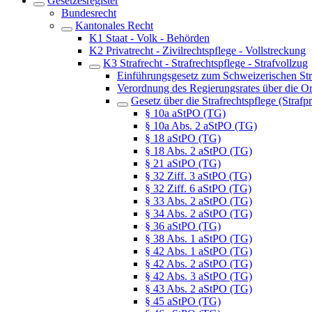
Gesetzesregister
Bundesrecht
Kantonales Recht
K1 Staat - Volk - Behörden
K2 Privatrecht - Zivilrechtspflege - Vollstreckung
K3 Strafrecht - Strafrechtspflege - Strafvollzug
Einführungsgesetz zum Schweizerischen St
Verordnung des Regierungsrates über die O
Gesetz über die Strafrechtspflege (Stra
§ 10a aStPO (TG)
§ 10a Abs. 2 aStPO (TG)
§ 18 aStPO (TG)
§ 18 Abs. 2 aStPO (TG)
§ 21 aStPO (TG)
§ 32 Ziff. 3 aStPO (TG)
§ 32 Ziff. 6 aStPO (TG)
§ 33 Abs. 2 aStPO (TG)
§ 34 Abs. 2 aStPO (TG)
§ 36 aStPO (TG)
§ 38 Abs. 1 aStPO (TG)
§ 42 Abs. 1 aStPO (TG)
§ 42 Abs. 2 aStPO (TG)
§ 42 Abs. 3 aStPO (TG)
§ 43 Abs. 2 aStPO (TG)
§ 45 aStPO (TG)