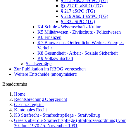
§ 215 Abs. 2 aStPO (TG)
§§ 217 ff. aStPO (TG)
§ 217 aStPO (TG)
§ 219 Abs. 1 aStPO (TG)
§ 233 aStPO (TG)
K4 Schule - Wissenschaft - Kultur
K5 Militärwesen - Zivilschutz - Polizeiwesen
K6 Finanzen
K7 Bauwesen - Oeffentliche Werke - Energie -
Verkehr
K8 Gesundheit - Arbeit - Soziale Sicherheit
K9 Volkswirtschaft
Staatsverträge
Zur Publikation im RBOG vorgesehen
Weitere Entscheide (anonymisiert)
Breadcrumbs
Home
Rechtsprechung Obergericht
Gesetzesregister
Kantonales Recht
K3 Strafrecht - Strafrechtspflege - Strafvollzug
Gesetz über die Strafrechtspflege (Strafprozessordnung) vom
30. Juni 1970 / 5. November 1991