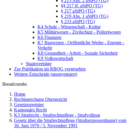
§ 215 Abs. 2 aStPO (TG)
§§ 217 ff. aStPO (TG)
§ 217 aStPO (TG)
§ 219 Abs. 1 aStPO (TG)
§ 233 aStPO (TG)
K4 Schule - Wissenschaft - Kultur
K5 Militärwesen - Zivilschutz - Polizeiwesen
K6 Finanzen
K7 Bauwesen - Oeffentliche Werke - Energie -
Verkehr
K8 Gesundheit - Arbeit - Soziale Sicherheit
K9 Volkswirtschaft
Staatsverträge
Zur Publikation im RBOG vorgesehen
Weitere Entscheide (anonymisiert)
Breadcrumbs
Home
Rechtsprechung Obergericht
Gesetzesregister
Kantonales Recht
K3 Strafrecht - Strafrechtspflege - Strafvollzug
Gesetz über die Strafrechtspflege (Strafprozessordnung) vom
30. Juni 1970 / 5. November 1991