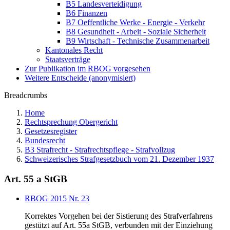
B5 Landesverteidigung
B6 Finanzen
B7 Oeffentliche Werke - Energie - Verkehr
B8 Gesundheit - Arbeit - Soziale Sicherheit
B9 Wirtschaft - Technische Zusammenarbeit
Kantonales Recht
Staatsverträge
Zur Publikation im RBOG vorgesehen
Weitere Entscheide (anonymisiert)
Breadcrumbs
Home
Rechtsprechung Obergericht
Gesetzesregister
Bundesrecht
B3 Strafrecht - Strafrechtspflege - Strafvollzug
Schweizerisches Strafgesetzbuch vom 21. Dezember 1937
Art. 55 a StGB
RBOG 2015 Nr. 23
Korrektes Vorgehen bei der Sistierung des Strafverfahrens
gestützt auf Art. 55a StGB, verbunden mit der Einziehung