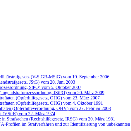
ilitärstrafgesetz (V-StGB-MStG) vom 19. September 2006
gendstrafgesetz, JStG) vom 20. Juni 2003
prozessordnung, StPO) vom 5. Oktober 2007
 (Jugendstrafprozessordnung, JStPO) vom 20. März 2009
Straftaten (Opferhilfegesetz, OHG) vom 23. März 2007
traftaten (Opferhilfegesetz, OHG) vom 4. Oktober 1991
raftaten (Opferhilfeverordnung, OHV) vom 27. Februar 2008
ht (VStrR) vom 22. März 1974
fe in Strafsachen (Rechtshilfegesetz, IRSG) vom 20. März 1981
Profilen im Strafverfahren und zur Identifizierung von unbekannten