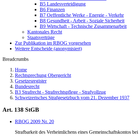
B5 Landesverteidigung
B6 Finanzen
B7 Oeffentliche Werke - Energie - Verkehr
B8 Gesundheit - Arbeit - Soziale Sicherheit
B9 Wirtschaft - Technische Zusammenarbeit
Kantonales Recht
Staatsverträge
Zur Publikation im RBOG vorgesehen
Weitere Entscheide (anonymisiert)
Breadcrumbs
Home
Rechtsprechung Obergericht
Gesetzesregister
Bundesrecht
B3 Strafrecht - Strafrechtspflege - Strafvollzug
Schweizerisches Strafgesetzbuch vom 21. Dezember 1937
Art. 138 StGB
RBOG 2009 Nr. 20
Strafbarkeit des Verheimlichens eines Gemeinschaftskontos be