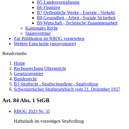
B5 Landesverteidigung
B6 Finanzen
B7 Oeffentliche Werke - Energie - Verkehr
B8 Gesundheit - Arbeit - Soziale Sicherheit
B9 Wirtschaft - Technische Zusammenarbeit
Kantonales Recht
Staatsverträge
Zur Publikation im RBOG vorgesehen
Weitere Entscheide (anonymisiert)
Breadcrumbs
Home
Rechtsprechung Obergericht
Gesetzesregister
Bundesrecht
B3 Strafrecht - Strafrechtspflege - Strafvollzug
Schweizerisches Strafgesetzbuch vom 21. Dezember 1937
Art. 84 Abs. 1 StGB
RBOG 2023 Nr. 35
Hafturlaub im vorzeitigen Strafvollzug