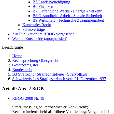
B5 Landesverteidigung
B6 Finanzen
B7 Oeffentliche Werke - Energie - Verkehr
B8 Gesundheit - Arbeit - Soziale Sicherheit
B9 Wirtschaft - Technische Zusammenarbeit
Kantonales Recht
Staatsverträge
Zur Publikation im RBOG vorgesehen
Weitere Entscheide (anonymisiert)
Breadcrumbs
Home
Rechtsprechung Obergericht
Gesetzesregister
Bundesrecht
B3 Strafrecht - Strafrechtspflege - Strafvollzug
Schweizerisches Strafgesetzbuch vom 21. Dezember 1937
Art. 49 Abs. 2 StGB
RBOG 2009 Nr. 19
Strafzumessung bei retrospektiver Konkurrenz;
Rechtsmittelentscheid als frühere Verurteilung; Vorgehen bei