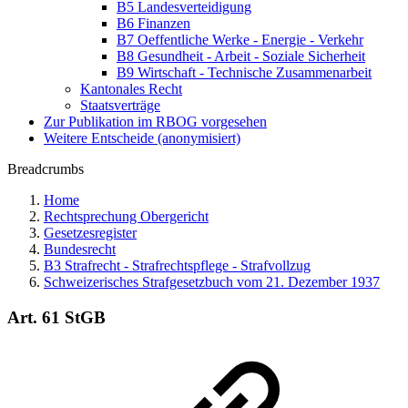
B5 Landesverteidigung
B6 Finanzen
B7 Oeffentliche Werke - Energie - Verkehr
B8 Gesundheit - Arbeit - Soziale Sicherheit
B9 Wirtschaft - Technische Zusammenarbeit
Kantonales Recht
Staatsverträge
Zur Publikation im RBOG vorgesehen
Weitere Entscheide (anonymisiert)
Breadcrumbs
Home
Rechtsprechung Obergericht
Gesetzesregister
Bundesrecht
B3 Strafrecht - Strafrechtspflege - Strafvollzug
Schweizerisches Strafgesetzbuch vom 21. Dezember 1937
Art. 61 StGB