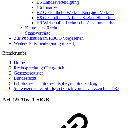
B5 Landesverteidigung
B6 Finanzen
B7 Oeffentliche Werke - Energie - Verkehr
B8 Gesundheit - Arbeit - Soziale Sicherheit
B9 Wirtschaft - Technische Zusammenarbeit
Kantonales Recht
Staatsverträge
Zur Publikation im RBOG vorgesehen
Weitere Entscheide (anonymisiert)
Breadcrumbs
Home
Rechtsprechung Obergericht
Gesetzesregister
Bundesrecht
B3 Strafrecht - Strafrechtspflege - Strafvollzug
Schweizerisches Strafgesetzbuch vom 21. Dezember 1937
Art. 59 Abs. 1 StGB