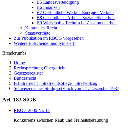
B5 Landesverteidigung
B6 Finanzen
B7 Oeffentliche Werke - Energie - Verkehr
B8 Gesundheit - Arbeit - Soziale Sicherheit
B9 Wirtschaft - Technische Zusammenarbeit
Kantonales Recht
Staatsverträge
Zur Publikation im RBOG vorgesehen
Weitere Entscheide (anonymisiert)
Breadcrumbs
Home
Rechtsprechung Obergericht
Gesetzesregister
Bundesrecht
B3 Strafrecht - Strafrechtspflege - Strafvollzug
Schweizerisches Strafgesetzbuch vom 21. Dezember 1937
Art. 183 StGB
RBOG 2000 Nr. 14
Konkurrenz zwischen Raub und Freiheitsberaubung