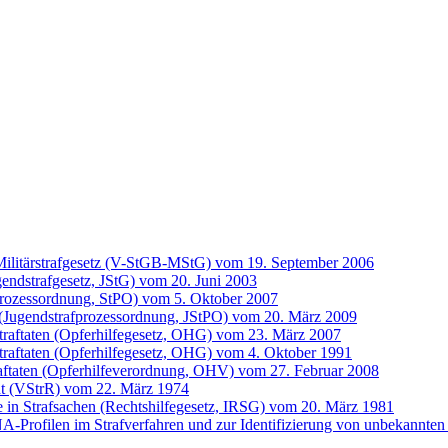
ilitärstrafgesetz (V-StGB-MStG) vom 19. September 2006
gendstrafgesetz, JStG) vom 20. Juni 2003
prozessordnung, StPO) vom 5. Oktober 2007
 (Jugendstrafprozessordnung, JStPO) vom 20. März 2009
Straftaten (Opferhilfegesetz, OHG) vom 23. März 2007
traftaten (Opferhilfegesetz, OHG) vom 4. Oktober 1991
raftaten (Opferhilfeverordnung, OHV) vom 27. Februar 2008
ht (VStrR) vom 22. März 1974
fe in Strafsachen (Rechtshilfegesetz, IRSG) vom 20. März 1981
Profilen im Strafverfahren und zur Identifizierung von unbekannten