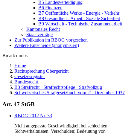
B5 Landesverteidigung
B6 Finanzen
B7 Oeffentliche Werke - Energie - Verkehr
B8 Gesundheit - Arbeit - Soziale Sicherheit
B9 Wirtschaft - Technische Zusammenarbeit
Kantonales Recht
Staatsverträge
Zur Publikation im RBOG vorgesehen
Weitere Entscheide (anonymisiert)
Breadcrumbs
Home
Rechtsprechung Obergericht
Gesetzesregister
Bundesrecht
B3 Strafrecht - Strafrechtspflege - Strafvollzug
Schweizerisches Strafgesetzbuch vom 21. Dezember 1937
Art. 47 StGB
RBOG 2012 Nr. 33
Nicht angepasste Geschwindigkeit bei schlechten
Sichtverhältnissen: Verschulden; Bedeutung von