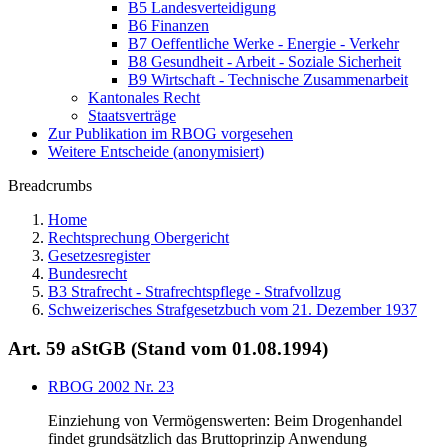
B5 Landesverteidigung
B6 Finanzen
B7 Oeffentliche Werke - Energie - Verkehr
B8 Gesundheit - Arbeit - Soziale Sicherheit
B9 Wirtschaft - Technische Zusammenarbeit
Kantonales Recht
Staatsverträge
Zur Publikation im RBOG vorgesehen
Weitere Entscheide (anonymisiert)
Breadcrumbs
Home
Rechtsprechung Obergericht
Gesetzesregister
Bundesrecht
B3 Strafrecht - Strafrechtspflege - Strafvollzug
Schweizerisches Strafgesetzbuch vom 21. Dezember 1937
Art. 59 aStGB (Stand vom 01.08.1994)
RBOG 2002 Nr. 23
Einziehung von Vermögenswerten: Beim Drogenhandel
findet grundsätzlich das Bruttoprinzip Anwendung