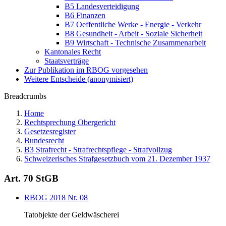
B5 Landesverteidigung
B6 Finanzen
B7 Oeffentliche Werke - Energie - Verkehr
B8 Gesundheit - Arbeit - Soziale Sicherheit
B9 Wirtschaft - Technische Zusammenarbeit
Kantonales Recht
Staatsverträge
Zur Publikation im RBOG vorgesehen
Weitere Entscheide (anonymisiert)
Breadcrumbs
Home
Rechtsprechung Obergericht
Gesetzesregister
Bundesrecht
B3 Strafrecht - Strafrechtspflege - Strafvollzug
Schweizerisches Strafgesetzbuch vom 21. Dezember 1937
Art. 70 StGB
RBOG 2018 Nr. 08
Tatobjekte der Geldwäscherei