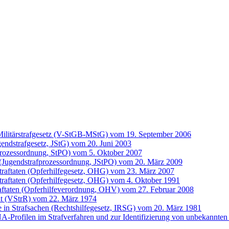
ilitärstrafgesetz (V-StGB-MStG) vom 19. September 2006
gendstrafgesetz, JStG) vom 20. Juni 2003
prozessordnung, StPO) vom 5. Oktober 2007
 (Jugendstrafprozessordnung, JStPO) vom 20. März 2009
Straftaten (Opferhilfegesetz, OHG) vom 23. März 2007
traftaten (Opferhilfegesetz, OHG) vom 4. Oktober 1991
raftaten (Opferhilfeverordnung, OHV) vom 27. Februar 2008
ht (VStrR) vom 22. März 1974
fe in Strafsachen (Rechtshilfegesetz, IRSG) vom 20. März 1981
Profilen im Strafverfahren und zur Identifizierung von unbekannten