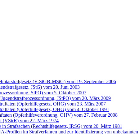
ilitärstrafgesetz (V-StGB-MStG) vom 19. September 2006
gendstrafgesetz, JStG) vom 20. Juni 2003
prozessordnung, StPO) vom 5. Oktober 2007
 (Jugendstrafprozessordnung, JStPO) vom 20. März 2009
Straftaten (Opferhilfegesetz, OHG) vom 23. März 2007
traftaten (Opferhilfegesetz, OHG) vom 4. Oktober 1991
raftaten (Opferhilfeverordnung, OHV) vom 27. Februar 2008
ht (VStrR) vom 22. März 1974
fe in Strafsachen (Rechtshilfegesetz, IRSG) vom 20. März 1981
Profilen im Strafverfahren und zur Identifizierung von unbekannten