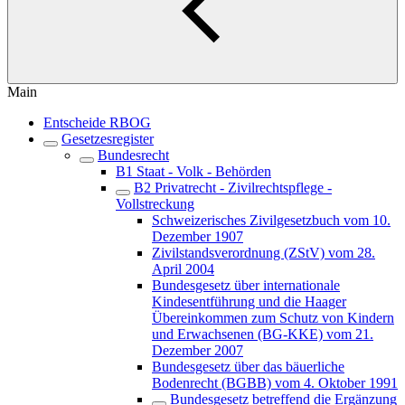
Main
Entscheide RBOG
Gesetzesregister
Bundesrecht
B1 Staat - Volk - Behörden
B2 Privatrecht - Zivilrechtspflege -
Vollstreckung
Schweizerisches Zivilgesetzbuch vom 10.
Dezember 1907
Zivilstandsverordnung (ZStV) vom 28.
April 2004
Bundesgesetz über internationale
Kindesentführung und die Haager
Übereinkommen zum Schutz von Kindern
und Erwachsenen (BG-KKE) vom 21.
Dezember 2007
Bundesgesetz über das bäuerliche
Bodenrecht (BGBB) vom 4. Oktober 1991
Bundesgesetz betreffend die Ergänzung