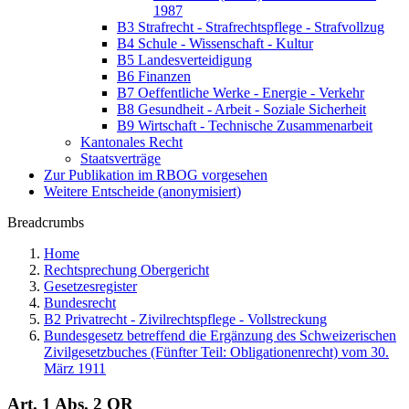
1987
B3 Strafrecht - Strafrechtspflege - Strafvollzug
B4 Schule - Wissenschaft - Kultur
B5 Landesverteidigung
B6 Finanzen
B7 Oeffentliche Werke - Energie - Verkehr
B8 Gesundheit - Arbeit - Soziale Sicherheit
B9 Wirtschaft - Technische Zusammenarbeit
Kantonales Recht
Staatsverträge
Zur Publikation im RBOG vorgesehen
Weitere Entscheide (anonymisiert)
Breadcrumbs
Home
Rechtsprechung Obergericht
Gesetzesregister
Bundesrecht
B2 Privatrecht - Zivilrechtspflege - Vollstreckung
Bundesgesetz betreffend die Ergänzung des Schweizerischen
Zivilgesetzbuches (Fünfter Teil: Obligationenrecht) vom 30.
März 1911
Art. 1 Abs. 2 OR