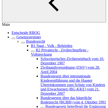
Main
Entscheide RBOG
Gesetzesregister
Bundesrecht
B1 Staat - Volk - Behörden
B2 Privatrecht - Zivilrechtspflege -
Vollstreckung
Schweizerisches Zivilgesetzbuch vom 10.
Dezember 1907
Zivilstandsverordnung (ZStV) vom 28.
April 2004
Bundesgesetz über internationale
Kindesentführung und die Haager
Übereinkommen zum Schutz von Kindern
und Erwachsenen (BG-KKE) vom 21.
Dezember 2007
Bundesgesetz über das bäuerliche
Bodenrecht (BGBB) vom 4. Oktober 1991
Bundesgesetz betreffend die Ergänzung