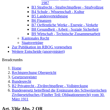
1987
B3 Strafrecht - Strafrechtspflege - Strafvollzug
B4 Schule - Wissenschaft - Kultur
B5 Landesverteidigung
B6 Finanzen
B7 Oeffentliche Werke - Energie - Verkehr
B8 Gesundheit - Arbeit - Soziale Sicherheit
B9 Wirtschaft - Technische Zusammenarbeit
Kantonales Recht
Staatsverträge
Zur Publikation im RBOG vorgesehen
Weitere Entscheide (anonymisiert)
Breadcrumbs
Home
Rechtsprechung Obergericht
Gesetzesregister
Bundesrecht
B2 Privatrecht - Zivilrechtspflege - Vollstreckung
Bundesgesetz betreffend die Ergänzung des Schweizerischen
Zivilgesetzbuches (Fünfter Teil: Obligationenrecht) vom 30.
März 1911
Art. 336c Abs. 2 OR