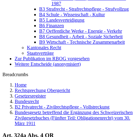
1987
B3 Strafrecht - Strafrechtspflege - Strafvollzug
B4 Schule - Wissenschaft - Kultur
B5 Landesverteidigung
B6 Finanzen
B7 Oeffentliche Werke - Energie - Verkehr
B8 Gesundheit - Arbeit - Soziale Sicherheit
B9 Wirtschaft - Technische Zusammenarbeit
Kantonales Recht
Staatsverträge
Zur Publikation im RBOG vorgesehen
Weitere Entscheide (anonymisiert)
Breadcrumbs
Home
Rechtsprechung Obergericht
Gesetzesregister
Bundesrecht
B2 Privatrecht - Zivilrechtspflege - Vollstreckung
Bundesgesetz betreffend die Ergänzung des Schweizerischen
Zivilgesetzbuches (Fünfter Teil: Obligationenrecht) vom 30.
März 1911
Art. 324a Abs. 4 OR