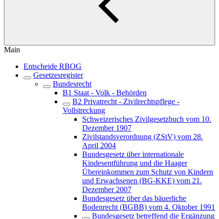
Main
Entscheide RBOG
Gesetzesregister
Bundesrecht
B1 Staat - Volk - Behörden
B2 Privatrecht - Zivilrechtspflege -
Vollstreckung
Schweizerisches Zivilgesetzbuch vom 10.
Dezember 1907
Zivilstandsverordnung (ZStV) vom 28.
April 2004
Bundesgesetz über internationale
Kindesentführung und die Haager
Übereinkommen zum Schutz von Kindern
und Erwachsenen (BG-KKE) vom 21.
Dezember 2007
Bundesgesetz über das bäuerliche
Bodenrecht (BGBB) vom 4. Oktober 1991
Bundesgesetz betreffend die Ergänzung