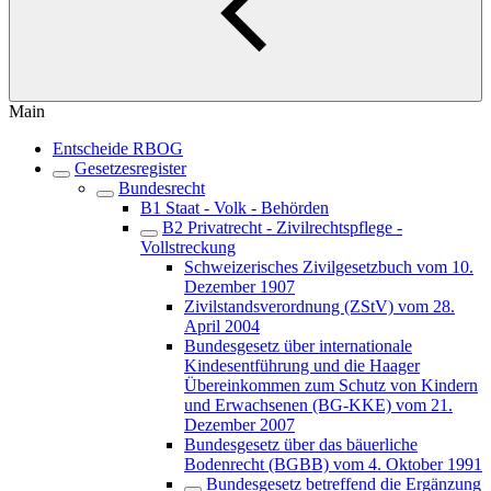
Main
Entscheide RBOG
Gesetzesregister
Bundesrecht
B1 Staat - Volk - Behörden
B2 Privatrecht - Zivilrechtspflege -
Vollstreckung
Schweizerisches Zivilgesetzbuch vom 10.
Dezember 1907
Zivilstandsverordnung (ZStV) vom 28.
April 2004
Bundesgesetz über internationale
Kindesentführung und die Haager
Übereinkommen zum Schutz von Kindern
und Erwachsenen (BG-KKE) vom 21.
Dezember 2007
Bundesgesetz über das bäuerliche
Bodenrecht (BGBB) vom 4. Oktober 1991
Bundesgesetz betreffend die Ergänzung