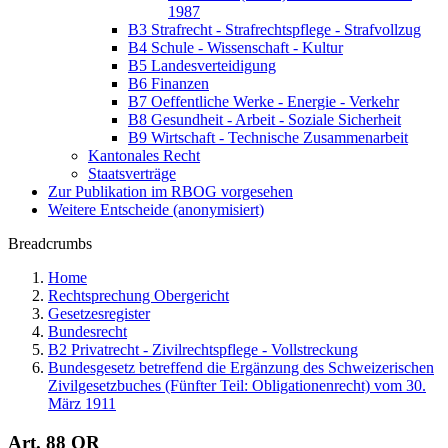
1987
B3 Strafrecht - Strafrechtspflege - Strafvollzug
B4 Schule - Wissenschaft - Kultur
B5 Landesverteidigung
B6 Finanzen
B7 Oeffentliche Werke - Energie - Verkehr
B8 Gesundheit - Arbeit - Soziale Sicherheit
B9 Wirtschaft - Technische Zusammenarbeit
Kantonales Recht
Staatsverträge
Zur Publikation im RBOG vorgesehen
Weitere Entscheide (anonymisiert)
Breadcrumbs
Home
Rechtsprechung Obergericht
Gesetzesregister
Bundesrecht
B2 Privatrecht - Zivilrechtspflege - Vollstreckung
Bundesgesetz betreffend die Ergänzung des Schweizerischen
Zivilgesetzbuches (Fünfter Teil: Obligationenrecht) vom 30.
März 1911
Art. 88 OR