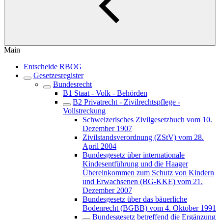
Main
Entscheide RBOG
Gesetzesregister
Bundesrecht
B1 Staat - Volk - Behörden
B2 Privatrecht - Zivilrechtspflege -
Vollstreckung
Schweizerisches Zivilgesetzbuch vom 10.
Dezember 1907
Zivilstandsverordnung (ZStV) vom 28.
April 2004
Bundesgesetz über internationale
Kindesentführung und die Haager
Übereinkommen zum Schutz von Kindern
und Erwachsenen (BG-KKE) vom 21.
Dezember 2007
Bundesgesetz über das bäuerliche
Bodenrecht (BGBB) vom 4. Oktober 1991
Bundesgesetz betreffend die Ergänzung