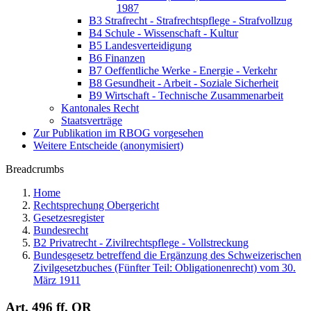
1987
B3 Strafrecht - Strafrechtspflege - Strafvollzug
B4 Schule - Wissenschaft - Kultur
B5 Landesverteidigung
B6 Finanzen
B7 Oeffentliche Werke - Energie - Verkehr
B8 Gesundheit - Arbeit - Soziale Sicherheit
B9 Wirtschaft - Technische Zusammenarbeit
Kantonales Recht
Staatsverträge
Zur Publikation im RBOG vorgesehen
Weitere Entscheide (anonymisiert)
Breadcrumbs
Home
Rechtsprechung Obergericht
Gesetzesregister
Bundesrecht
B2 Privatrecht - Zivilrechtspflege - Vollstreckung
Bundesgesetz betreffend die Ergänzung des Schweizerischen
Zivilgesetzbuches (Fünfter Teil: Obligationenrecht) vom 30.
März 1911
Art. 496 ff. OR