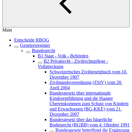
Main
Entscheide RBOG
Gesetzesregister
Bundesrecht
B1 Staat - Volk - Behörden
B2 Privatrecht - Zivilrechtspflege -
Vollstreckung
Schweizerisches Zivilgesetzbuch vom 10.
Dezember 1907
Zivilstandsverordnung (ZStV) vom 28.
April 2004
Bundesgesetz über internationale
Kindesentführung und die Haager
Übereinkommen zum Schutz von Kindern
und Erwachsenen (BG-KKE) vom 21.
Dezember 2007
Bundesgesetz über das bäuerliche
Bodenrecht (BGBB) vom 4. Oktober 1991
Bundesgesetz betreffend die Ergänzung