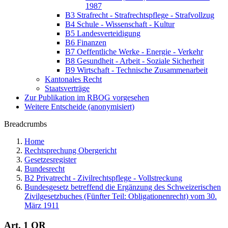
1987
B3 Strafrecht - Strafrechtspflege - Strafvollzug
B4 Schule - Wissenschaft - Kultur
B5 Landesverteidigung
B6 Finanzen
B7 Oeffentliche Werke - Energie - Verkehr
B8 Gesundheit - Arbeit - Soziale Sicherheit
B9 Wirtschaft - Technische Zusammenarbeit
Kantonales Recht
Staatsverträge
Zur Publikation im RBOG vorgesehen
Weitere Entscheide (anonymisiert)
Breadcrumbs
Home
Rechtsprechung Obergericht
Gesetzesregister
Bundesrecht
B2 Privatrecht - Zivilrechtspflege - Vollstreckung
Bundesgesetz betreffend die Ergänzung des Schweizerischen
Zivilgesetzbuches (Fünfter Teil: Obligationenrecht) vom 30.
März 1911
Art. 1 OR