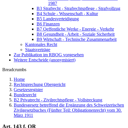
1987
B3 Strafrecht - Strafrechtspflege - Strafvollzug
B4 Schule - Wissenschaft - Kultur
B5 Landesverteidigung
B6 Finanzen
B7 Oeffentliche Werke - Energie - Verkehr
B8 Gesundheit - Arbeit - Soziale Sicherheit
B9 Wirtschaft - Technische Zusammenarbeit
Kantonales Recht
Staatsverträge
Zur Publikation im RBOG vorgesehen
Weitere Entscheide (anonymisiert)
Breadcrumbs
Home
Rechtsprechung Obergericht
Gesetzesregister
Bundesrecht
B2 Privatrecht - Zivilrechtspflege - Vollstreckung
Bundesgesetz betreffend die Ergänzung des Schweizerischen
Zivilgesetzbuches (Fünfter Teil: Obligationenrecht) vom 30.
März 1911
Art. 143 f. OR