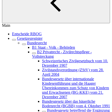
Main
Entscheide RBOG
Gesetzesregister
Bundesrecht
B1 Staat - Volk - Behörden
B2 Privatrecht - Zivilrechtspflege -
Vollstreckung
Schweizerisches Zivilgesetzbuch vom 10.
Dezember 1907
Zivilstandsverordnung (ZStV) vom 28.
April 2004
Bundesgesetz über internationale
Kindesentführung und die Haager
Übereinkommen zum Schutz von Kindern
und Erwachsenen (BG-KKE) vom 21.
Dezember 2007
Bundesgesetz über das bäuerliche
Bodenrecht (BGBB) vom 4. Oktober 1991
Bundesgesetz betreffend die Ergänzung