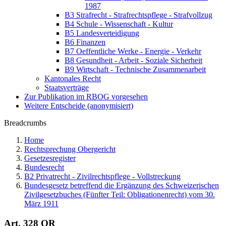
1987
B3 Strafrecht - Strafrechtspflege - Strafvollzug
B4 Schule - Wissenschaft - Kultur
B5 Landesverteidigung
B6 Finanzen
B7 Oeffentliche Werke - Energie - Verkehr
B8 Gesundheit - Arbeit - Soziale Sicherheit
B9 Wirtschaft - Technische Zusammenarbeit
Kantonales Recht
Staatsverträge
Zur Publikation im RBOG vorgesehen
Weitere Entscheide (anonymisiert)
Breadcrumbs
Home
Rechtsprechung Obergericht
Gesetzesregister
Bundesrecht
B2 Privatrecht - Zivilrechtspflege - Vollstreckung
Bundesgesetz betreffend die Ergänzung des Schweizerischen
Zivilgesetzbuches (Fünfter Teil: Obligationenrecht) vom 30.
März 1911
Art. 328 OR