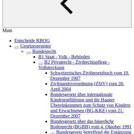
Main
Entscheide RBOG
Gesetzesregister
Bundesrecht
B1 Staat - Volk - Behörden
B2 Privatrecht - Zivilrechtspflege -
Vollstreckung
Schweizerisches Zivilgesetzbuch vom 10.
Dezember 1907
Zivilstandsverordnung (ZStV) vom 28.
April 2004
Bundesgesetz über internationale
Kindesentführung und die Haager
Übereinkommen zum Schutz von Kindern
und Erwachsenen (BG-KKE) vom 21.
Dezember 2007
Bundesgesetz über das bäuerliche
Bodenrecht (BGBB) vom 4. Oktober 1991
Bundesgesetz betreffend die Ergänzung