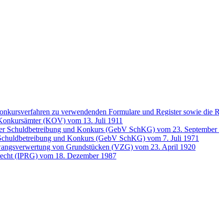
Konkursverfahren zu verwendenden Formulare und Register sowie die
 Konkursämter (KOV) vom 13. Juli 1911
er Schuldbetreibung und Konkurs (GebV SchKG) vom 23. September
chuldbetreibung und Konkurs (GebV SchKG) vom 7. Juli 1971
Zwangsverwertung von Grundstücken (VZG) vom 23. April 1920
atrecht (IPRG) vom 18. Dezember 1987