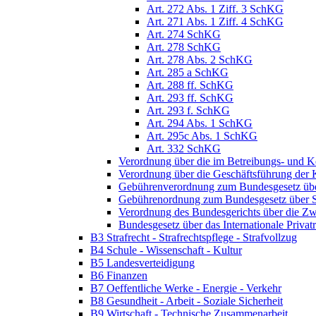
Art. 272 Abs. 1 Ziff. 3 SchKG
Art. 271 Abs. 1 Ziff. 4 SchKG
Art. 274 SchKG
Art. 278 SchKG
Art. 278 Abs. 2 SchKG
Art. 285 a SchKG
Art. 288 ff. SchKG
Art. 293 ff. SchKG
Art. 293 f. SchKG
Art. 294 Abs. 1 SchKG
Art. 295c Abs. 1 SchKG
Art. 332 SchKG
Verordnung über die im Betreibungs- und 
Verordnung über die Geschäftsführung der
Gebührenverordnung zum Bundesgesetz üb
Gebührenordnung zum Bundesgesetz über S
Verordnung des Bundesgerichts über die 
Bundesgesetz über das Internationale Priv
B3 Strafrecht - Strafrechtspflege - Strafvollzug
B4 Schule - Wissenschaft - Kultur
B5 Landesverteidigung
B6 Finanzen
B7 Oeffentliche Werke - Energie - Verkehr
B8 Gesundheit - Arbeit - Soziale Sicherheit
B9 Wirtschaft - Technische Zusammenarbeit