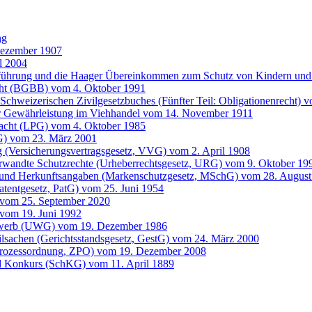
ng
Dezember 1907
l 2004
entführung und die Haager Übereinkommen zum Schutz von Kindern 
cht (BGBB) vom 4. Oktober 1991
Schweizerischen Zivilgesetzbuches (Fünfter Teil: Obligationenrecht) 
der Gewährleistung im Viehhandel vom 14. November 1911
 Pacht (LPG) vom 4. Oktober 1985
G) vom 23. März 2001
g (Versicherungsvertragsgesetz, VVG) vom 2. April 1908
erwandte Schutzrechte (Urheberrechtsgesetz, URG) vom 9. Oktober 19
 und Herkunftsangaben (Markenschutzgesetz, MSchG) vom 28. August
atentgesetz, PatG) vom 25. Juni 1954
 vom 25. September 2020
vom 19. Juni 1992
bewerb (UWG) vom 19. Dezember 1986
ilsachen (Gerichtsstandsgesetz, GestG) vom 24. März 2000
lprozessordnung, ZPO) vom 19. Dezember 2008
d Konkurs (SchKG) vom 11. April 1889