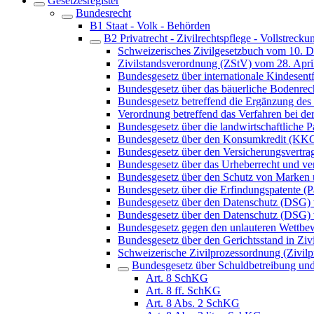
Gesetzesregister
Bundesrecht
B1 Staat - Volk - Behörden
B2 Privatrecht - Zivilrechtspflege - Vollstrecku
Schweizerisches Zivilgesetzbuch vom 10. 
Zivilstandsverordnung (ZStV) vom 28. Apri
Bundesgesetz über internationale Kindes
Bundesgesetz über das bäuerliche Bodenre
Bundesgesetz betreffend die Ergänzung des 
Verordnung betreffend das Verfahren bei 
Bundesgesetz über die landwirtschaftliche
Bundesgesetz über den Konsumkredit (KK
Bundesgesetz über den Versicherungsvertra
Bundesgesetz über das Urheberrecht und v
Bundesgesetz über den Schutz von Marken
Bundesgesetz über die Erfindungspatente (P
Bundesgesetz über den Datenschutz (DSG)
Bundesgesetz über den Datenschutz (DSG) 
Bundesgesetz gegen den unlauteren Wett
Bundesgesetz über den Gerichtsstand in Ziv
Schweizerische Zivilprozessordnung (Zivi
Bundesgesetz über Schuldbetreibung un
Art. 8 SchKG
Art. 8 ff. SchKG
Art. 8 Abs. 2 SchKG