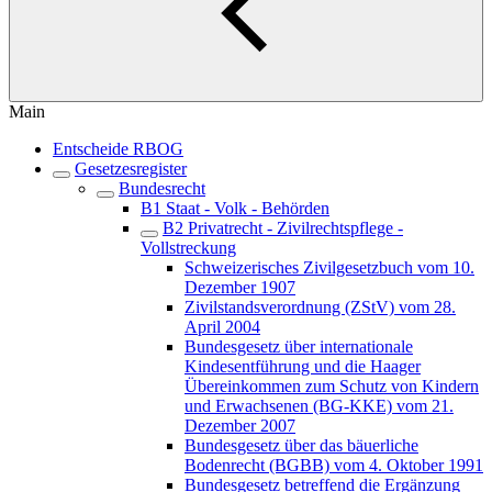
Main
Entscheide RBOG
Gesetzesregister
Bundesrecht
B1 Staat - Volk - Behörden
B2 Privatrecht - Zivilrechtspflege -
Vollstreckung
Schweizerisches Zivilgesetzbuch vom 10.
Dezember 1907
Zivilstandsverordnung (ZStV) vom 28.
April 2004
Bundesgesetz über internationale
Kindesentführung und die Haager
Übereinkommen zum Schutz von Kindern
und Erwachsenen (BG-KKE) vom 21.
Dezember 2007
Bundesgesetz über das bäuerliche
Bodenrecht (BGBB) vom 4. Oktober 1991
Bundesgesetz betreffend die Ergänzung