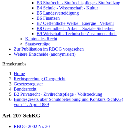
B3 Strafrecht - Strafrechtspflege - Strafvollzug
B4 Schule - Wissenschaft - Kultur
B5 Landesverteidigung
B6 Finanzen
B7 Oeffentliche Werke - Energie - Verkehr
B8 Gesundheit - Arbeit - Soziale Sicherheit
B9 Wirtschaft - Technische Zusammenarbeit
Kantonales Recht
Staatsverträge
Zur Publikation im RBOG vorgesehen
Weitere Entscheide (anonymisiert)
Breadcrumbs
Home
Rechtsprechung Obergericht
Gesetzesregister
Bundesrecht
B2 Privatrecht - Zivilrechtspflege - Vollstreckung
Bundesgesetz über Schuldbetreibung und Konkurs (SchKG)
vom 11. April 1889
Art. 207 SchKG
RBOG 2002 Nr. 20