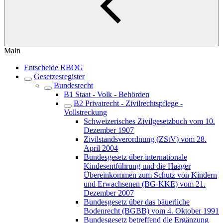
Main
Entscheide RBOG
Gesetzesregister
Bundesrecht
B1 Staat - Volk - Behörden
B2 Privatrecht - Zivilrechtspflege -
Vollstreckung
Schweizerisches Zivilgesetzbuch vom 10.
Dezember 1907
Zivilstandsverordnung (ZStV) vom 28.
April 2004
Bundesgesetz über internationale
Kindesentführung und die Haager
Übereinkommen zum Schutz von Kindern
und Erwachsenen (BG-KKE) vom 21.
Dezember 2007
Bundesgesetz über das bäuerliche
Bodenrecht (BGBB) vom 4. Oktober 1991
Bundesgesetz betreffend die Ergänzung