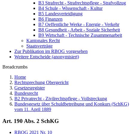
B3 Strafrecht - Strafrechtspflege - Strafvollzug
B4 Schule - Wissenschaft - Kultur
B5 Landesverteidigung
B6 Finanzen
B7 Oeffentliche Werke - Energie - Verkehr
B8 Gesundheit - Arbeit - Soziale Sicherheit
B9 Wirtschaft - Technische Zusammenarbeit
Kantonales Recht
Staatsverträge
Zur Publikation im RBOG vorgesehen
Weitere Entscheide (anonymisiert)
Breadcrumbs
Home
Rechtsprechung Obergericht
Gesetzesregister
Bundesrecht
B2 Privatrecht - Zivilrechtspflege - Vollstreckung
Bundesgesetz über Schuldbetreibung und Konkurs (SchKG)
vom 11. April 1889
Art. 190 Abs. 2 SchKG
RBOG 2021 Nr. 10