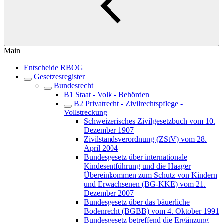
Main
Entscheide RBOG
Gesetzesregister
Bundesrecht
B1 Staat - Volk - Behörden
B2 Privatrecht - Zivilrechtspflege -
Vollstreckung
Schweizerisches Zivilgesetzbuch vom 10.
Dezember 1907
Zivilstandsverordnung (ZStV) vom 28.
April 2004
Bundesgesetz über internationale
Kindesentführung und die Haager
Übereinkommen zum Schutz von Kindern
und Erwachsenen (BG-KKE) vom 21.
Dezember 2007
Bundesgesetz über das bäuerliche
Bodenrecht (BGBB) vom 4. Oktober 1991
Bundesgesetz betreffend die Ergänzung