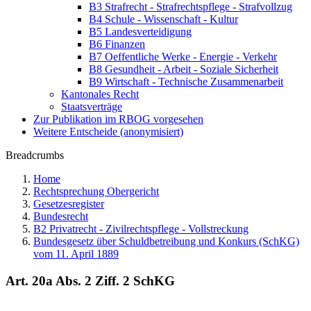
B3 Strafrecht - Strafrechtspflege - Strafvollzug
B4 Schule - Wissenschaft - Kultur
B5 Landesverteidigung
B6 Finanzen
B7 Oeffentliche Werke - Energie - Verkehr
B8 Gesundheit - Arbeit - Soziale Sicherheit
B9 Wirtschaft - Technische Zusammenarbeit
Kantonales Recht
Staatsverträge
Zur Publikation im RBOG vorgesehen
Weitere Entscheide (anonymisiert)
Breadcrumbs
Home
Rechtsprechung Obergericht
Gesetzesregister
Bundesrecht
B2 Privatrecht - Zivilrechtspflege - Vollstreckung
Bundesgesetz über Schuldbetreibung und Konkurs (SchKG)
vom 11. April 1889
Art. 20a Abs. 2 Ziff. 2 SchKG