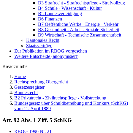
B3 Strafrecht - Strafrechtspflege - Strafvollzug
B4 Schule - Wissenschaft - Kultur
B5 Landesverteidigung
B6 Finanzen
B7 Oeffentliche Werke - Energie - Verkehr
B8 Gesundheit - Arbeit - Soziale Sicherheit
B9 Wirtschaft - Technische Zusammenarbeit
Kantonales Recht
Staatsverträge
Zur Publikation im RBOG vorgesehen
Weitere Entscheide (anonymisiert)
Breadcrumbs
Home
Rechtsprechung Obergericht
Gesetzesregister
Bundesrecht
B2 Privatrecht - Zivilrechtspflege - Vollstreckung
Bundesgesetz über Schuldbetreibung und Konkurs (SchKG)
vom 11. April 1889
Art. 92 Abs. 1 Ziff. 5 SchKG
RBOG 1996 Nr. 21