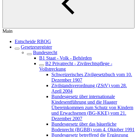
Main
Entscheide RBOG
Gesetzesregister
Bundesrecht
B1 Staat - Volk - Behörden
B2 Privatrecht - Zivilrechtspflege -
Vollstreckung
Schweizerisches Zivilgesetzbuch vom 10.
Dezember 1907
Zivilstandsverordnung (ZStV) vom 28.
April 2004
Bundesgesetz über internationale
Kindesentführung und die Haager
Übereinkommen zum Schutz von Kindern
und Erwachsenen (BG-KKE) vom 21.
Dezember 2007
Bundesgesetz über das bäuerliche
Bodenrecht (BGBB) vom 4. Oktober 1991
Bundesgesetz betreffend die Ergänzung