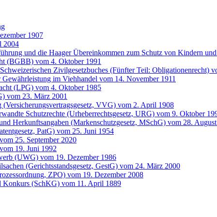
ng
Dezember 1907
l 2004
entführung und die Haager Übereinkommen zum Schutz von Kindern 
cht (BGBB) vom 4. Oktober 1991
Schweizerischen Zivilgesetzbuches (Fünfter Teil: Obligationenrecht) 
der Gewährleistung im Viehhandel vom 14. November 1911
 Pacht (LPG) vom 4. Oktober 1985
G) vom 23. März 2001
g (Versicherungsvertragsgesetz, VVG) vom 2. April 1908
erwandte Schutzrechte (Urheberrechtsgesetz, URG) vom 9. Oktober 19
 und Herkunftsangaben (Markenschutzgesetz, MSchG) vom 28. August
atentgesetz, PatG) vom 25. Juni 1954
 vom 25. September 2020
vom 19. Juni 1992
bewerb (UWG) vom 19. Dezember 1986
ilsachen (Gerichtsstandsgesetz, GestG) vom 24. März 2000
lprozessordnung, ZPO) vom 19. Dezember 2008
d Konkurs (SchKG) vom 11. April 1889