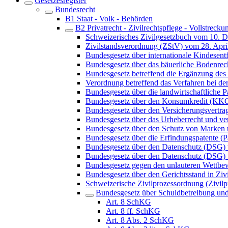
Gesetzesregister
Bundesrecht
B1 Staat - Volk - Behörden
B2 Privatrecht - Zivilrechtspflege - Vollstrecku
Schweizerisches Zivilgesetzbuch vom 10. 
Zivilstandsverordnung (ZStV) vom 28. Apri
Bundesgesetz über internationale Kindes
Bundesgesetz über das bäuerliche Bodenre
Bundesgesetz betreffend die Ergänzung des 
Verordnung betreffend das Verfahren bei 
Bundesgesetz über die landwirtschaftliche
Bundesgesetz über den Konsumkredit (KK
Bundesgesetz über den Versicherungsvertra
Bundesgesetz über das Urheberrecht und v
Bundesgesetz über den Schutz von Marken
Bundesgesetz über die Erfindungspatente (P
Bundesgesetz über den Datenschutz (DSG)
Bundesgesetz über den Datenschutz (DSG) 
Bundesgesetz gegen den unlauteren Wett
Bundesgesetz über den Gerichtsstand in Ziv
Schweizerische Zivilprozessordnung (Zivi
Bundesgesetz über Schuldbetreibung un
Art. 8 SchKG
Art. 8 ff. SchKG
Art. 8 Abs. 2 SchKG