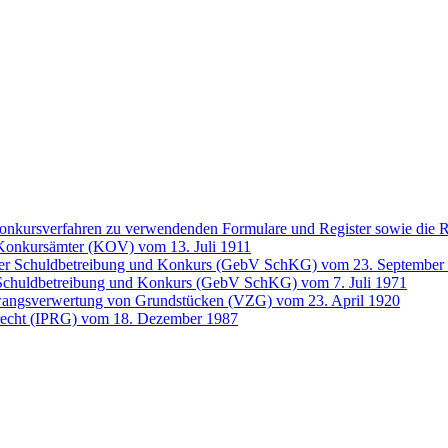
Konkursverfahren zu verwendenden Formulare und Register sowie die
 Konkursämter (KOV) vom 13. Juli 1911
er Schuldbetreibung und Konkurs (GebV SchKG) vom 23. September
chuldbetreibung und Konkurs (GebV SchKG) vom 7. Juli 1971
Zwangsverwertung von Grundstücken (VZG) vom 23. April 1920
atrecht (IPRG) vom 18. Dezember 1987