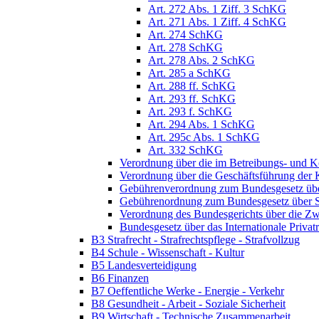
Art. 272 Abs. 1 Ziff. 3 SchKG
Art. 271 Abs. 1 Ziff. 4 SchKG
Art. 274 SchKG
Art. 278 SchKG
Art. 278 Abs. 2 SchKG
Art. 285 a SchKG
Art. 288 ff. SchKG
Art. 293 ff. SchKG
Art. 293 f. SchKG
Art. 294 Abs. 1 SchKG
Art. 295c Abs. 1 SchKG
Art. 332 SchKG
Verordnung über die im Betreibungs- und 
Verordnung über die Geschäftsführung der
Gebührenverordnung zum Bundesgesetz üb
Gebührenordnung zum Bundesgesetz über S
Verordnung des Bundesgerichts über die 
Bundesgesetz über das Internationale Priv
B3 Strafrecht - Strafrechtspflege - Strafvollzug
B4 Schule - Wissenschaft - Kultur
B5 Landesverteidigung
B6 Finanzen
B7 Oeffentliche Werke - Energie - Verkehr
B8 Gesundheit - Arbeit - Soziale Sicherheit
B9 Wirtschaft - Technische Zusammenarbeit