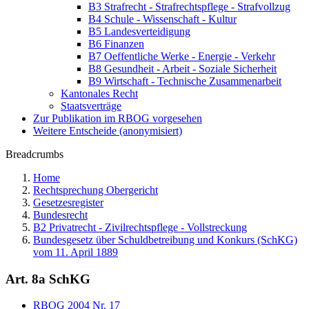
B3 Strafrecht - Strafrechtspflege - Strafvollzug
B4 Schule - Wissenschaft - Kultur
B5 Landesverteidigung
B6 Finanzen
B7 Oeffentliche Werke - Energie - Verkehr
B8 Gesundheit - Arbeit - Soziale Sicherheit
B9 Wirtschaft - Technische Zusammenarbeit
Kantonales Recht
Staatsverträge
Zur Publikation im RBOG vorgesehen
Weitere Entscheide (anonymisiert)
Breadcrumbs
Home
Rechtsprechung Obergericht
Gesetzesregister
Bundesrecht
B2 Privatrecht - Zivilrechtspflege - Vollstreckung
Bundesgesetz über Schuldbetreibung und Konkurs (SchKG)
vom 11. April 1889
Art. 8a SchKG
RBOG 2004 Nr. 17