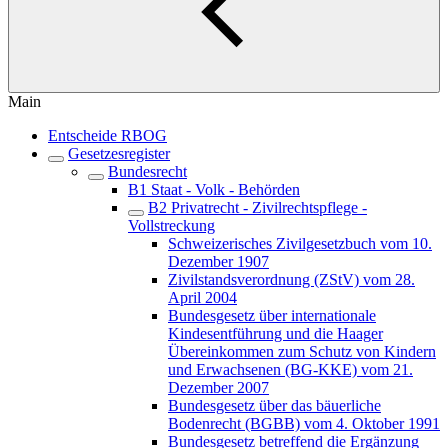
Main
Entscheide RBOG
Gesetzesregister
Bundesrecht
B1 Staat - Volk - Behörden
B2 Privatrecht - Zivilrechtspflege -
Vollstreckung
Schweizerisches Zivilgesetzbuch vom 10.
Dezember 1907
Zivilstandsverordnung (ZStV) vom 28.
April 2004
Bundesgesetz über internationale
Kindesentführung und die Haager
Übereinkommen zum Schutz von Kindern
und Erwachsenen (BG-KKE) vom 21.
Dezember 2007
Bundesgesetz über das bäuerliche
Bodenrecht (BGBB) vom 4. Oktober 1991
Bundesgesetz betreffend die Ergänzung