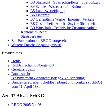
B3 Strafrecht - Strafrechtspflege - Strafvollzug
B4 Schule - Wissenschaft - Kultur
B5 Landesverteidigung
B6 Finanzen
B7 Oeffentliche Werke - Energie - Verkehr
B8 Gesundheit - Arbeit - Soziale Sicherheit
B9 Wirtschaft - Technische Zusammenarbeit
Kantonales Recht
Staatsverträge
Zur Publikation im RBOG vorgesehen
Weitere Entscheide (anonymisiert)
Breadcrumbs
Home
Rechtsprechung Obergericht
Gesetzesregister
Bundesrecht
B2 Privatrecht - Zivilrechtspflege - Vollstreckung
Bundesgesetz über Schuldbetreibung und Konkurs (SchKG)
vom 11. April 1889
Art. 32 Abs. 2 SchKG
RBOG 2005 Nr. 26