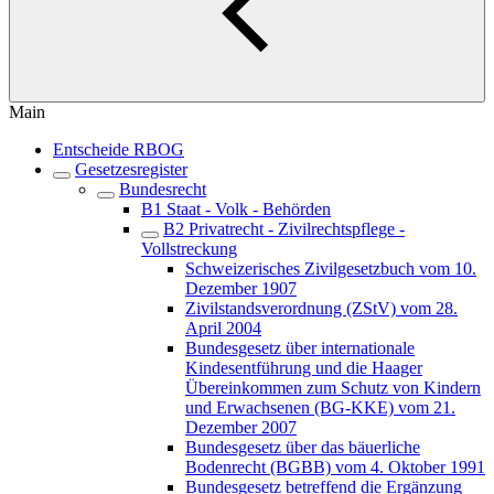
Main
Entscheide RBOG
Gesetzesregister
Bundesrecht
B1 Staat - Volk - Behörden
B2 Privatrecht - Zivilrechtspflege -
Vollstreckung
Schweizerisches Zivilgesetzbuch vom 10.
Dezember 1907
Zivilstandsverordnung (ZStV) vom 28.
April 2004
Bundesgesetz über internationale
Kindesentführung und die Haager
Übereinkommen zum Schutz von Kindern
und Erwachsenen (BG-KKE) vom 21.
Dezember 2007
Bundesgesetz über das bäuerliche
Bodenrecht (BGBB) vom 4. Oktober 1991
Bundesgesetz betreffend die Ergänzung