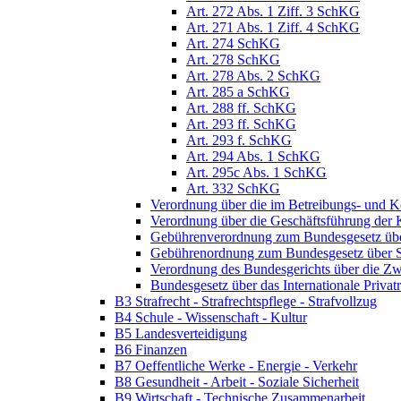
Art. 272 Abs. 1 Ziff. 3 SchKG
Art. 271 Abs. 1 Ziff. 4 SchKG
Art. 274 SchKG
Art. 278 SchKG
Art. 278 Abs. 2 SchKG
Art. 285 a SchKG
Art. 288 ff. SchKG
Art. 293 ff. SchKG
Art. 293 f. SchKG
Art. 294 Abs. 1 SchKG
Art. 295c Abs. 1 SchKG
Art. 332 SchKG
Verordnung über die im Betreibungs- und 
Verordnung über die Geschäftsführung der
Gebührenverordnung zum Bundesgesetz üb
Gebührenordnung zum Bundesgesetz über S
Verordnung des Bundesgerichts über die 
Bundesgesetz über das Internationale Priv
B3 Strafrecht - Strafrechtspflege - Strafvollzug
B4 Schule - Wissenschaft - Kultur
B5 Landesverteidigung
B6 Finanzen
B7 Oeffentliche Werke - Energie - Verkehr
B8 Gesundheit - Arbeit - Soziale Sicherheit
B9 Wirtschaft - Technische Zusammenarbeit