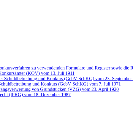
Konkursverfahren zu verwendenden Formulare und Register sowie die
 Konkursämter (KOV) vom 13. Juli 1911
er Schuldbetreibung und Konkurs (GebV SchKG) vom 23. September
chuldbetreibung und Konkurs (GebV SchKG) vom 7. Juli 1971
Zwangsverwertung von Grundstücken (VZG) vom 23. April 1920
atrecht (IPRG) vom 18. Dezember 1987