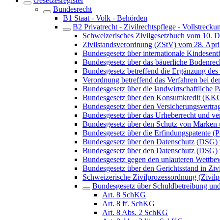
Gesetzesregister
Bundesrecht
B1 Staat - Volk - Behörden
B2 Privatrecht - Zivilrechtspflege - Vollstrecku
Schweizerisches Zivilgesetzbuch vom 10. 
Zivilstandsverordnung (ZStV) vom 28. Apri
Bundesgesetz über internationale Kindes
Bundesgesetz über das bäuerliche Bodenre
Bundesgesetz betreffend die Ergänzung des 
Verordnung betreffend das Verfahren bei 
Bundesgesetz über die landwirtschaftliche
Bundesgesetz über den Konsumkredit (KK
Bundesgesetz über den Versicherungsvertra
Bundesgesetz über das Urheberrecht und v
Bundesgesetz über den Schutz von Marken
Bundesgesetz über die Erfindungspatente (P
Bundesgesetz über den Datenschutz (DSG)
Bundesgesetz über den Datenschutz (DSG) 
Bundesgesetz gegen den unlauteren Wett
Bundesgesetz über den Gerichtsstand in Ziv
Schweizerische Zivilprozessordnung (Zivi
Bundesgesetz über Schuldbetreibung un
Art. 8 SchKG
Art. 8 ff. SchKG
Art. 8 Abs. 2 SchKG