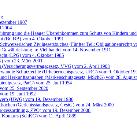
ng
Dezember 1907
l 2004
entführung und die Haager Übereinkommen zum Schutz von Kindern 
cht (BGBB) vom 4. Oktober 1991
Schweizerischen Zivilgesetzbuches (Fünfter Teil: Obligationenrecht) 
der Gewährleistung im Viehhandel vom 14. November 1911
 Pacht (LPG) vom 4. Oktober 1985
G) vom 23. März 2001
g (Versicherungsvertragsgesetz, VVG) vom 2. April 1908
erwandte Schutzrechte (Urheberrechtsgesetz, URG) vom 9. Oktober 19
 und Herkunftsangaben (Markenschutzgesetz, MSchG) vom 28. August
atentgesetz, PatG) vom 25. Juni 1954
 vom 25. September 2020
vom 19. Juni 1992
bewerb (UWG) vom 19. Dezember 1986
ilsachen (Gerichtsstandsgesetz, GestG) vom 24. März 2000
lprozessordnung, ZPO) vom 19. Dezember 2008
d Konkurs (SchKG) vom 11. April 1889