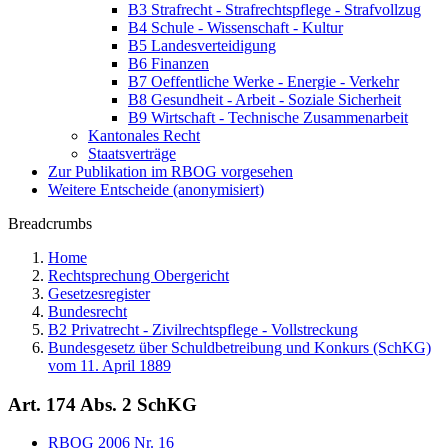
B3 Strafrecht - Strafrechtspflege - Strafvollzug
B4 Schule - Wissenschaft - Kultur
B5 Landesverteidigung
B6 Finanzen
B7 Oeffentliche Werke - Energie - Verkehr
B8 Gesundheit - Arbeit - Soziale Sicherheit
B9 Wirtschaft - Technische Zusammenarbeit
Kantonales Recht
Staatsverträge
Zur Publikation im RBOG vorgesehen
Weitere Entscheide (anonymisiert)
Breadcrumbs
Home
Rechtsprechung Obergericht
Gesetzesregister
Bundesrecht
B2 Privatrecht - Zivilrechtspflege - Vollstreckung
Bundesgesetz über Schuldbetreibung und Konkurs (SchKG)
vom 11. April 1889
Art. 174 Abs. 2 SchKG
RBOG 2006 Nr. 16