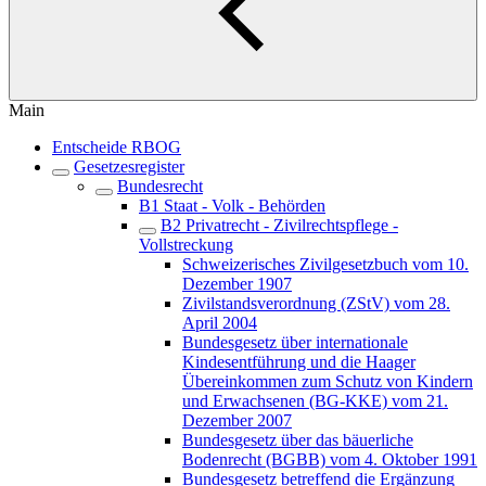
Main
Entscheide RBOG
Gesetzesregister
Bundesrecht
B1 Staat - Volk - Behörden
B2 Privatrecht - Zivilrechtspflege -
Vollstreckung
Schweizerisches Zivilgesetzbuch vom 10.
Dezember 1907
Zivilstandsverordnung (ZStV) vom 28.
April 2004
Bundesgesetz über internationale
Kindesentführung und die Haager
Übereinkommen zum Schutz von Kindern
und Erwachsenen (BG-KKE) vom 21.
Dezember 2007
Bundesgesetz über das bäuerliche
Bodenrecht (BGBB) vom 4. Oktober 1991
Bundesgesetz betreffend die Ergänzung